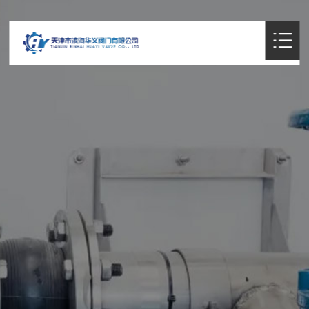
Home

회사
소식
밸브 OEM

제품 전시