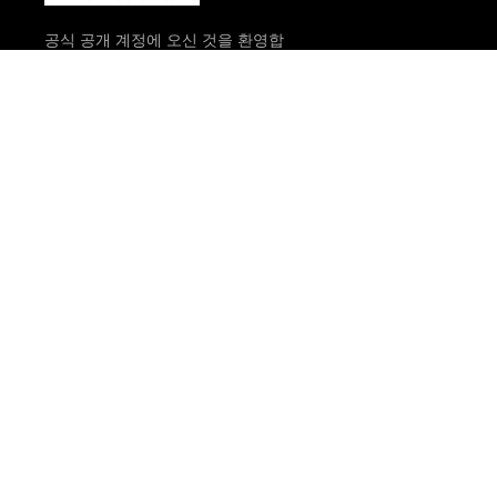
공식 공개 계정에 오신 것을 환영합
니다
우리에 대해
제품 전시
회사 프로필
버터플라이 밸브
회사 문화
시리즈
자격 명예
게이트 밸브 시리
즈
체크 밸브 시리즈
필터 시리즈